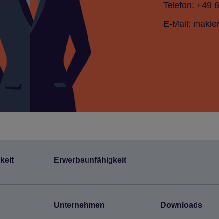
Telefon: +49 
E-Mail: makle
­keit
Erwerbs­un­fä­hig­keit
Unter­neh­men
Dow­n­loads