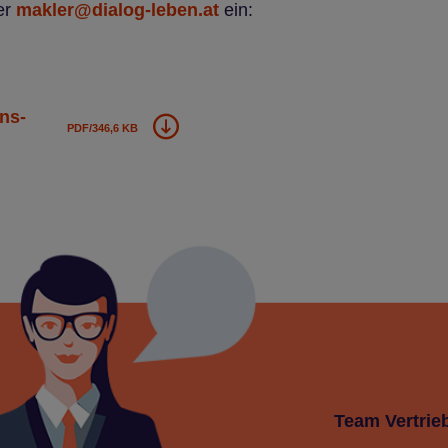
er
makler@dialog-leben.at
ein:
ens­
PDF/346,6 KB
Team Ver­trieb­