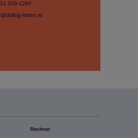
821 319-1260
r@dialog-leben.at
Rech­ner