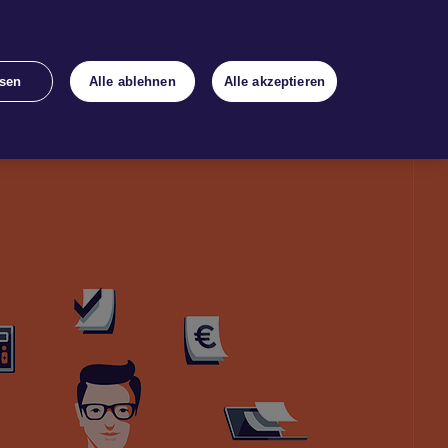
ds
Rechner
Kon­takt
sen
Alle ablehnen
Alle akzeptieren