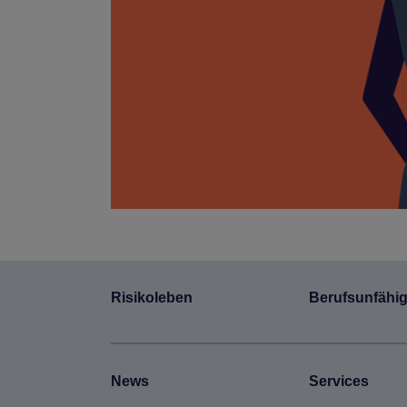
Risi­ko­le­ben
Berufs­un­fä­hig
News
Ser­vices