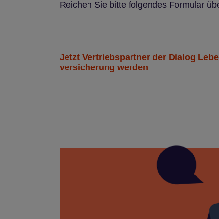
Reichen Sie bitte folgendes Formular üb
Jetzt Ver­trieb­s­part­ner der Dia­log Leb
ver­si­che­rung wer­den