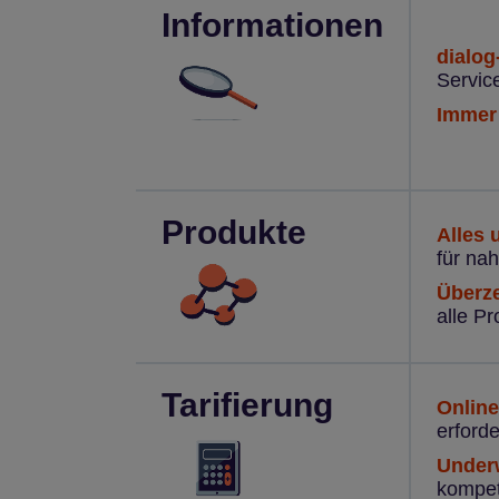
Informationen
dialog
Service
Immer 
Produkte
Alles 
für na
Überz
alle Pr
Tarifierung
Online
erforde
Underw
kompet