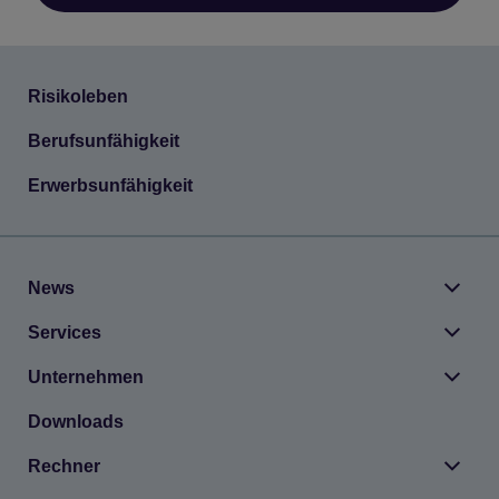
Risi­ko­le­ben
Berufs­un­fä­hig­keit
Erwerbs­un­fä­hig­keit
News
Ser­vices
Unter­neh­men
Dow­n­loads
Rech­ner