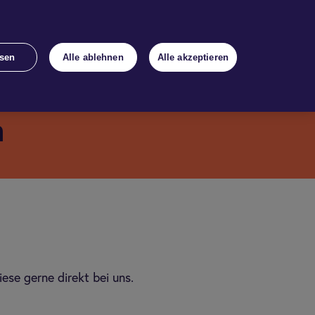
ads
Rechner
Kon­takt
sen
Alle ablehnen
Alle akzeptieren
n
ese gerne direkt bei uns.