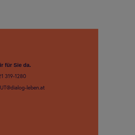
r für Sie da.
21 319-1280
AUT@dialog-leben.at