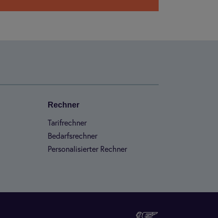
Rech­ner
Tarifrechner
Bedarfs­rech­ner
Per­so­na­li­sier­ter Rech­ner