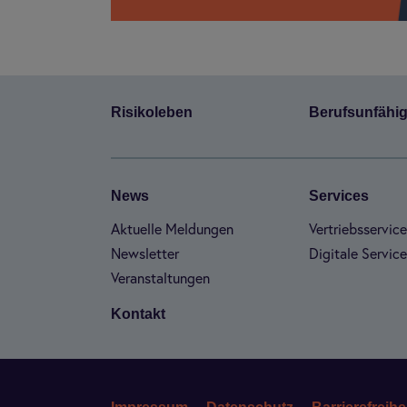
Risi­ko­le­ben
Berufs­un­fä­hig
News
Ser­vices
Aktu­elle Mel­dun­gen
Ver­triebs­ser­vic
Newslet­ter
Digi­tale Ser­vic
Ver­an­stal­tun­gen
Kon­takt