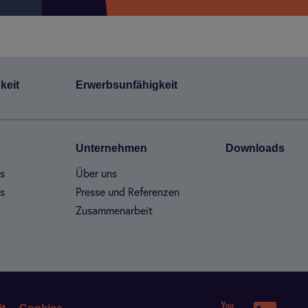
­keit
Erwerbs­un­fä­hig­keit
Unter­neh­men
Dow­n­loads
es
Über uns
es
Presse und Refe­ren­zen
Zusam­men­ar­beit