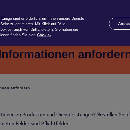
dukte
Services
Unternehmen
Dow­n­lo
Einige sind erforderlich, um Ihnen unsere Dienste
Anpas
Seite zu optimieren. Mit Klick auf "Alle
ookies, auch von Drittanbietern. Sie haben die
ionen finden Sie hier:
Cookie-
Informationen anforder
io­nen anfor­dern
tionen zu Produkten und Dienstleistungen? Bestellen Sie di
neten Felder sind Pflichtfelder.